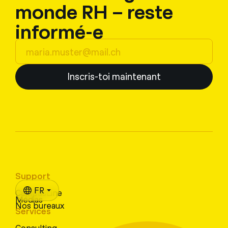
monde RH – reste
informé-e
Inscris-toi maintenant
Support
FR
CampusLine
Médias
Nos bureaux
Services
Consulting