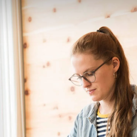
Consulting
Logiciels
Services
Univers RH
À propos de