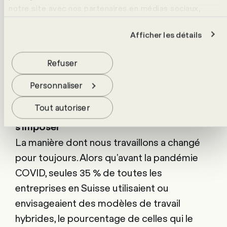
notre site avec nos partenaires en médias sociaux,
évidence le rôle important des cadres
publicité et analyse. Ceux-ci peuvent les croiser avec
supérieurs dans les entreprises, à la fois
d'autres données que tu leur as fournies ou qu'ils ont
Afficher les détails
comme initiateurs et comme modèles dans
collectées lors de ton utilisation de leurs services. Pour
le cadre de cette transformation
en savoir plus, consulte notre politique de
protection
Refuser
des données
.
fondamentale. Autres conclusions
Personnaliser
essentielles :
Tout autoriser
1.
Les modèles de travail hybrides vont
s'imposer
La manière dont nous travaillons a changé
pour toujours. Alors qu'avant la pandémie
COVID, seules 35 % de toutes les
entreprises en Suisse utilisaient ou
envisageaient des modèles de travail
hybrides, le pourcentage de celles qui le