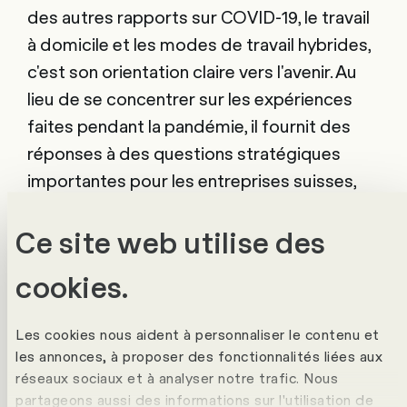
des autres rapports sur COVID-19, le travail
à domicile et les modes de travail hybrides,
c'est son orientation claire vers l'avenir. Au
lieu de se concentrer sur les expériences
faites pendant la pandémie, il fournit des
réponses à des questions stratégiques
importantes pour les entreprises suisses,
telles que : « A quoi ressembleront les futurs
modèles de travail après la pandémie ? » ou
Ce site web utilise des
"Quels seront les plus grands défis lors du
cookies.
développement et de la mise en œuvre de
ces modèles ?
Les cadres en tant
Les cookies nous aident à personnaliser le contenu et
qu'initiateurs et modèles
les annonces, à proposer des fonctionnalités liées aux
réseaux sociaux et à analyser notre trafic. Nous
Les résultats de l'enquête mettent en
partageons aussi des informations sur l'utilisation de