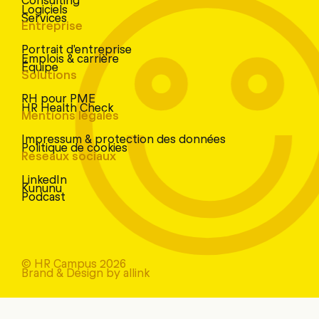
Logiciels
Services
Entreprise
Portrait d'entreprise
Emplois & carrière
Équipe
Solutions
RH pour PME
HR Health Check
Mentions légales
Impressum & protection des données
Politique de cookies
Réseaux sociaux
LinkedIn
Kununu
Podcast
© HR Campus 2026
Brand & Design by allink