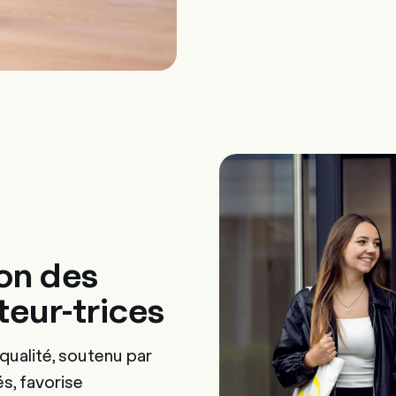
ion des
teur-trices
ualité, soutenu par
s, favorise