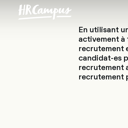
Consult
En utilisant 
activement à f
recrutement e
candidat-es po
recrutement a
recrutement p