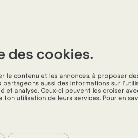
se des cookies.
r le contenu et les annonces, à proposer des
s partageons aussi des informations sur l'util
té et analyse. Ceux-ci peuvent les croiser ave
e ton utilisation de leurs services. Pour en sa
uveras des fiches pratiques, des check-lists et
our toi et ton équipe RH.