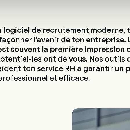
ing
Logiciels
Services
Univers RH
À propos de nous
Conta
un logiciel de recrutement moderne, 
açonner l'avenir de ton entreprise. 
st souvent la première impression q
tentiel-les ont de vous. Nos outils 
ident ton service RH à garantir un 
rofessionnel et efficace.