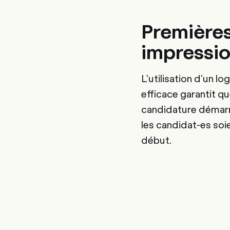
Première
impressi
L'utilisation d'un l
efficace garantit q
candidature démarr
les candidat-es soi
début.