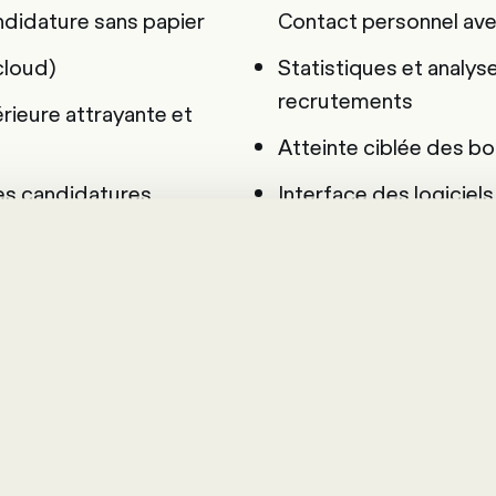
didature sans papier
Contact personnel ave
cloud)
Statistiques et analyse
recrutements
rieure attrayante et
Atteinte ciblée des b
es candidatures
Interface des logiciel
ton entreprise