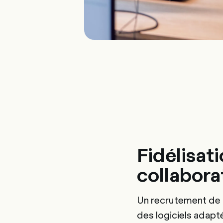
Fidélisat
collabora
Un recrutement de q
des logiciels adapté