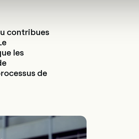
ct
tu contribues
Le
ue les
de
processus de