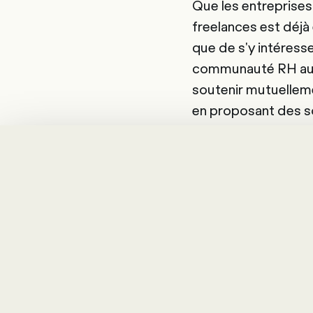
Que les entreprises
freelances est déjà
que de s'y intéresse
communauté RH au se
soutenir mutuellemen
en proposant des so
disposition des exp
compose d'employés 
partager leurs conn
intermédiaire de le
Selon les estimatio
proche. Avec une bo
cette tendance, rép
avantages de cette n
Employee, Happy C