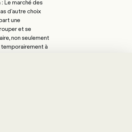
n : Le marché des
as d'autre choix
part une
rouper et se
naire, non seulement
t temporairement à
listes RH se
ent travailler et
dans une phase
 domaine.
ans un avenir
 peuvent réagir à
es-mêmes des
de « Happy