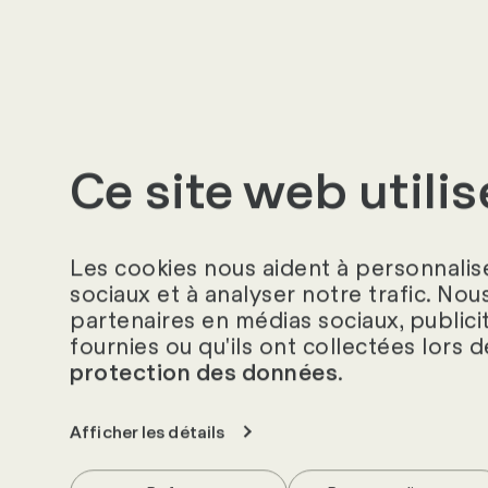
e. Ils sont souvent 
travail, perçoivent 
sont
Les freelances
travaillent donc so
leurs propres risqu
Ce site web utili
En savoir plus s
Les cookies nous aident à personnalise
sociaux et à analyser notre trafic. Nou
partenaires en médias sociaux, publici
fournies ou qu'ils ont collectées lors d
.
protection des données
«
Afficher les détails