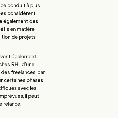
nce conduit à plus
gées considèrent
te également des
défis en matière
sition de projets
oivent également
âches RH : d'une
é des freelances, par
ur certaines phases
cifiques avec les
imprévues, il peut
e relancé.