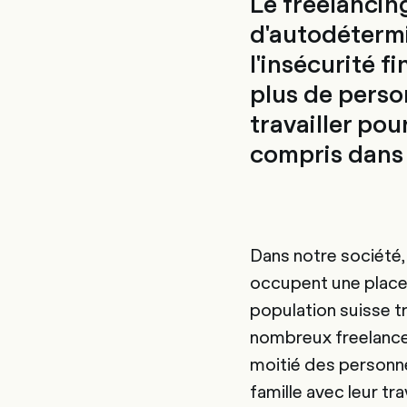
Le freelancing
d'autodétermi
l'insécurité f
plus de perso
travailler po
compris dans 
Dans notre société,
occupent une place 
population suisse tr
nombreux freelances 
moitié des personne
famille avec leur t