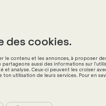
employés par des entreprises de services publics. Il
leur salaire et sont également assurés socialement p
 des personnes qui sont enregistrées en tant qu'i
us leur propre nom, à leur propre compte, de maniè
es.
se des cookies.
ur le HR Interim Management
r le contenu et les annonces, à proposer des
s partageons aussi des informations sur l'util
té et analyse. Ceux-ci peuvent les croiser ave
e ton utilisation de leurs services. Pour en sa
«