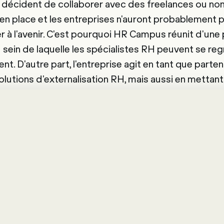
 décident de collaborer avec des freelances ou no
 en place et les entreprises n'auront probablement p
r à l'avenir. C'est pourquoi HR Campus réunit d'une 
in de laquelle les spécialistes RH peuvent se reg
t. D'autre part, l'entreprise agit en tant que parte
lutions d'externalisation RH, mais aussi en mettan
erts RH à temps plein ou partiel. Ce pool de spécia
fixes, d'indépendants, de (pré)retraités qui souhait
aissances, ainsi que d'experts RH qui se trouvent 
ur vie ou qui souhaitent se plonger dans un nouveau
ns, le nombre de freelances devrait atteindre 50 % d
nne gestion des effectifs externes, les entreprises
ondre aux besoins des travailleurs et profiter ell
ouvelle forme de travail. Tout à fait dans l'esprit 
ompany ».