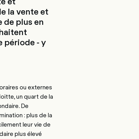
té et
e la vente et
e de plus en
haitent
 période - y
poraires ou externes
itte, un quart de la
ondaire. De
ination : plus de la
ilement leur vie de
daire plus élevé