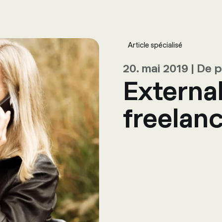
ing
Logiciels
Services
Univers RH
À propos de nous
Conta
Article spécialisé
20. mai 2019 | De
Externa
freelan