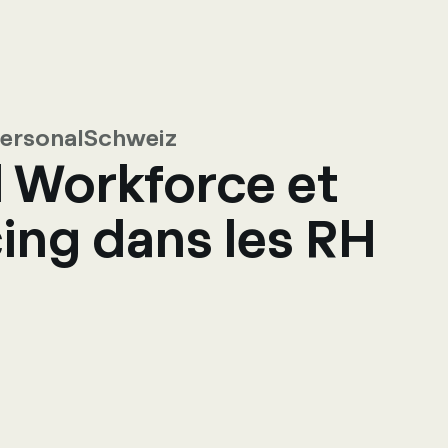
ct
 personalSchweiz
l Workforce et
cing dans les RH