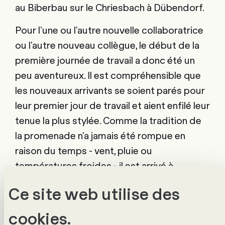
au Biberbau sur le Chriesbach à Dübendorf.
Pour l'une ou l'autre nouvelle collaboratrice
ou l'autre nouveau collègue, le début de la
première journée de travail a donc été un
peu aventureux. Il est compréhensible que
les nouveaux arrivants se soient parés pour
leur premier jour de travail et aient enfilé leur
tenue la plus stylée. Comme la tradition de
la promenade n'a jamais été rompue en
raison du temps - vent, pluie ou
températures froides - il est arrivé à
plusieurs reprises que les nouveaux
Ce site web utilise des
collaborateurs doivent se battre contre les
intempéries en talons hauts, en chaussures
cookies.