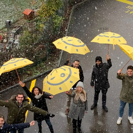
Consulting
Logiciels
Services
Univers RH
À propos de