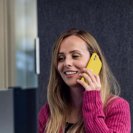
Consulting
Logiciels
Services
Univers RH
À propos de