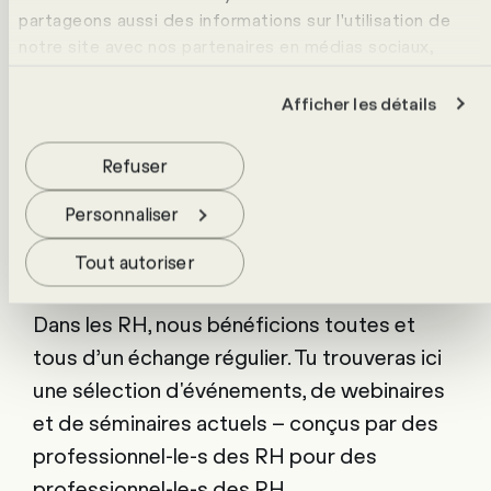
entier pour toutes leurs questions RH.
partageons aussi des informations sur l'utilisation de
notre site avec nos partenaires en médias sociaux,
publicité et analyse. Ceux-ci peuvent les croiser avec
d'autres données que tu leur as fournies ou qu'ils ont
Afficher les détails
collectées lors de ton utilisation de leurs services. Pour
en savoir plus, consulte notre politique de
protection
Refuser
des données
.
Personnaliser
Événements
Tout autoriser
Dans les RH, nous bénéficions toutes et
tous d’un échange régulier. Tu trouveras ici
une sélection d'événements, de webinaires
et de séminaires actuels – conçus par des
professionnel-le-s des RH pour des
professionnel-le-s des RH.