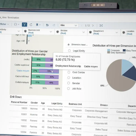
Consulting
Logiciels
Services
Univers RH
À propos de