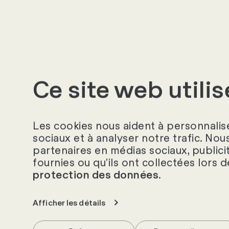
Ce site web utili
Les cookies nous aident à personnalise
sociaux et à analyser notre trafic. Nou
Ta personne de 
partenaires en médias sociaux, publici
fournies ou qu'ils ont collectées lors d
.
protection des données
Tu souhaites en savoir plus 
déjà une idée claire de ce 
Afficher les détails
ferons un plaisir de te rens