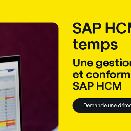
ing
Logiciels
Services
Univers RH
À propos de nous
Conta
SAP HCM
temps
Une gestio
et conforme
SAP HCM
Demande une dém