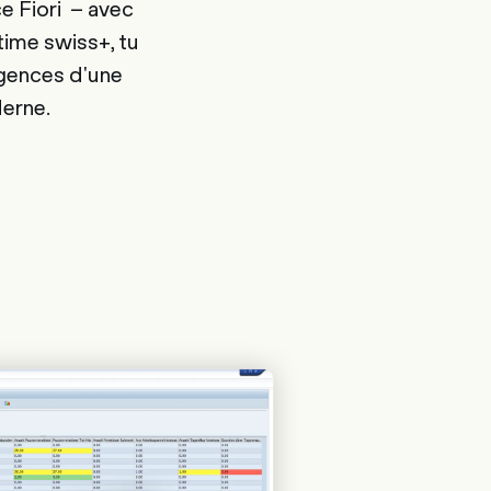
ce Fiori – avec
time swiss+, tu
igences d'une
erne.