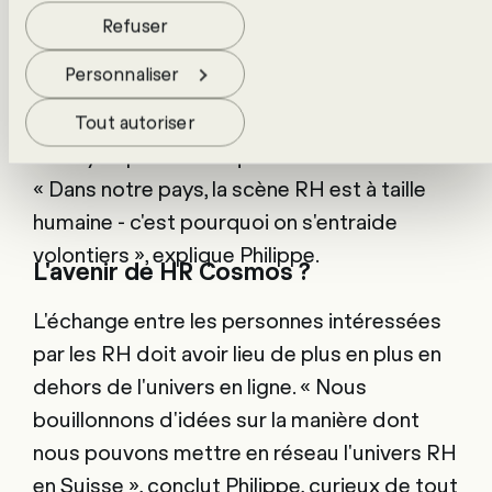
en savoir plus, consulte notre politique de
protection
reçoit une réponse fondée de la part d'un
Refuser
des données
.
professionnel. C'est ainsi que la plate-forme
Personnaliser
s'est développée au cours des cinq
dernières années pour devenir une sorte
Tout autoriser
d'encyclopédie des questions RH en Suisse.
« Dans notre pays, la scène RH est à taille
humaine - c'est pourquoi on s'entraide
volontiers », explique Philippe.
L'avenir de HR Cosmos ?
L'échange entre les personnes intéressées
par les RH doit avoir lieu de plus en plus en
dehors de l'univers en ligne. « Nous
bouillonnons d'idées sur la manière dont
nous pouvons mettre en réseau l'univers RH
en Suisse », conclut Philippe, curieux de tout