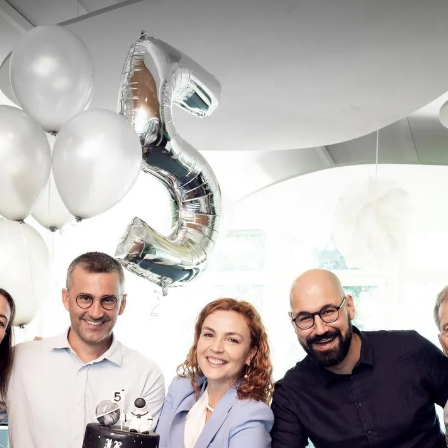
Consulting
Logiciels
Services
Univers RH
À propos de