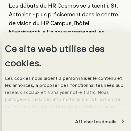
Les débuts de HR Cosmos se situent à St.
Antönien - plus précisément dans le centre
de vision du HR Campus, l'hôtel
Madrisajoch. « En nous promenant, en
mangeant ensemble et en participant à des
Ce site web utilise des
ateliers intensifs, nous avons façonné HR
Cosmos, en nous basant sur la technologie
cookies.
intelligente Starmind », se souvient Philippe.
Avec toujours en tête l'objectif de faciliter
Les cookies nous aident à personnaliser le contenu et
les échanges entre les responsables RH en
les annonces, à proposer des fonctionnalités liées aux
réseaux sociaux et à analyser notre trafic. Nous
Suisse.
Une encyclopédie intelligente
partageons aussi des informations sur l'utilisation de
notre site avec nos partenaires en médias sociaux,
Transmettre le savoir est dans la nature de
publicité et analyse. Ceux-ci peuvent les croiser avec
l'homme - c'est là qu'intervient HR Cosmos.
d'autres données que tu leur as fournies ou qu'ils ont
Afficher les détails
collectées lors de ton utilisation de leurs services. Pour
Quelqu'un pose une question anonyme et