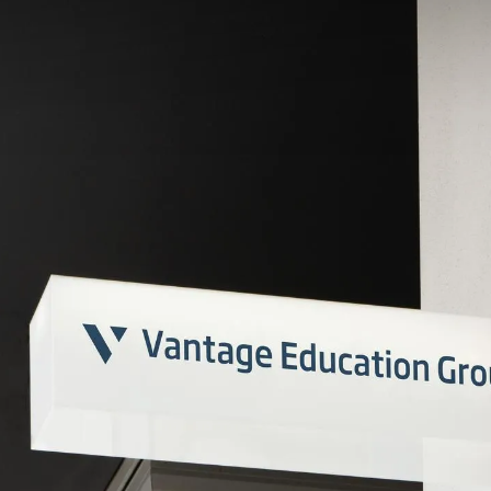
Consulting
Logiciels
Services
Univers RH
À propos de