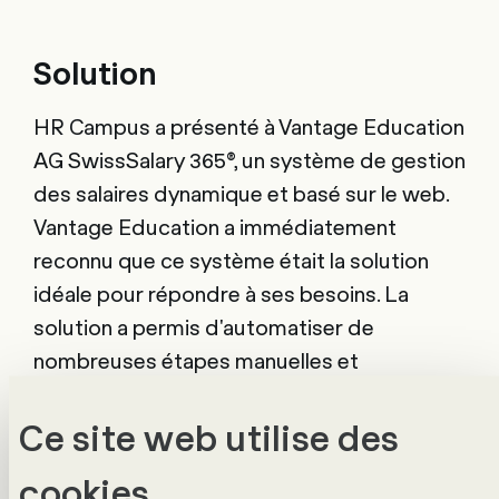
Solution
HR Campus a présenté à Vantage Education
AG SwissSalary 365®, un système de gestion
des salaires dynamique et basé sur le web.
Vantage Education a immédiatement
reconnu que ce système était la solution
idéale pour répondre à ses besoins. La
solution a permis d'automatiser de
nombreuses étapes manuelles et
d'améliorer considérablement l'efficacité du
processus de paie. Un avantage particulier
Ce site web utilise des
de la solution était l'accès indépendant du
cookies.
lieu, ce qui a donné au service RH une plus