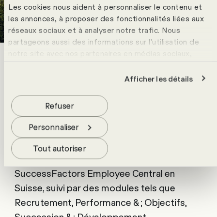
Les cookies nous aident à personnaliser le contenu et
les annonces, à proposer des fonctionnalités liées aux
réseaux sociaux et à analyser notre trafic. Nous
partageons aussi des informations sur l'utilisation de
notre site avec nos partenaires en médias sociaux,
publicité et analyse. Ceux-ci peuvent les croiser avec
Solution
d'autres données que tu leur as fournies ou qu'ils ont
Afficher les détails
collectées lors de ton utilisation de leurs services. Pour
Après une phase d'évaluation approfondie,
en savoir plus, consulte notre politique de
protection
Refuser
des données
.
Helvetia a opté pour SAP SuccessFactors
Personnaliser
comme base de sa nouvelle plateforme RH.
En collaboration avec HR Campus, Helvetia
Tout autoriser
a commencé à déployer SAP
SuccessFactors Employee Central en
Suisse, suivi par des modules tels que
Recrutement, Performance & ; Objectifs,
Succession & ; Développement,