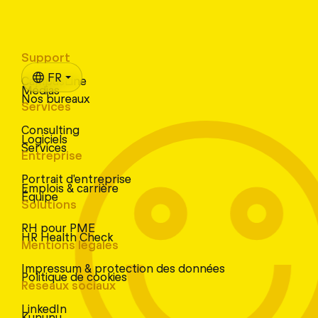
Support
FR
CampusLine
Médias
Nos bureaux
Services
Consulting
Logiciels
Services
Entreprise
Portrait d'entreprise
Emplois & carrière
Équipe
Solutions
RH pour PME
HR Health Check
Mentions légales
Impressum & protection des données
Politique de cookies
Réseaux sociaux
LinkedIn
Kununu