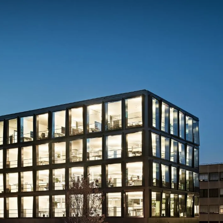
Consulting
Logiciels
Services
Univers RH
À propos de