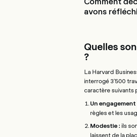
Comment décri
avons réfléchi
Quelles sont
?
La Harvard Business
interrogé 3'500 trav
caractère suivants p
Un engagement v
règles et les usag
ils so
Modestie :
laissent de la pla