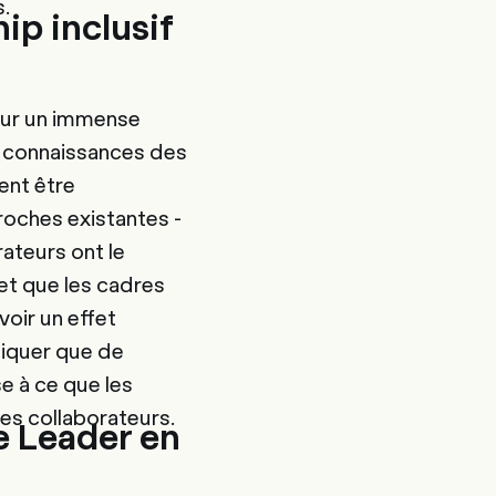
.
ip inclusif
 sur un immense
aux connaissances des
ent être
roches existantes -
rateurs ont le
et que les cadres
voir un effet
itiquer que de
se à ce que les
es collaborateurs.
e Leader en