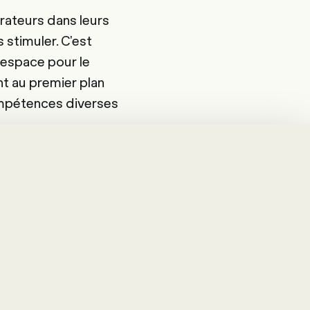
orateurs dans leurs
 stimuler. C'est
'espace pour le
nt au premier plan
ompétences diverses
nts viennent
 non comme une
nt pour les