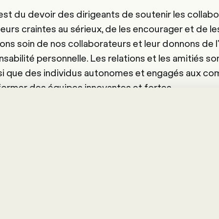
est du devoir des dirigeants de soutenir les collab
eurs craintes au sérieux, de les encourager et de les
ns soin de nos collaborateurs et leur donnons de l
sabilité personnelle. Les relations et les amitiés so
insi que des individus autonomes et engagés aux c
former des équipes innovantes et fortes.
ne doivent pas avoir le sentiment que les changeme
 haut. L'entreprise doit agir comme une équipe et
geants jouent le rôle de coachs.
leaders inclusifs sont des dirigeants qui travaille