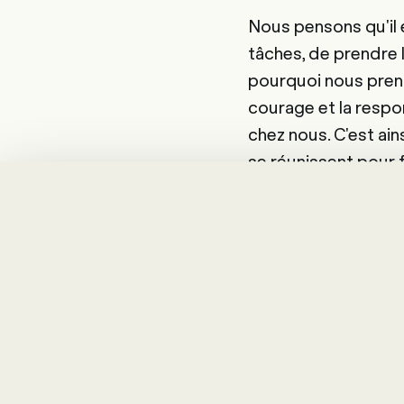
Nous pensons qu'il 
tâches, de prendre l
pourquoi nous preno
courage et la respon
chez nous. C'est a
se réunissent pour 
Les collaborateurs 
exclusivement d'en
hiérarchie. Les diri
En une phrase :
les 
collaborateurs.