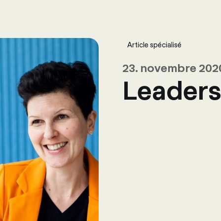
ing
Logiciels
Services
Univers RH
À propos de nous
Conta
Article spécialisé
23. novembre 202
Leadersh