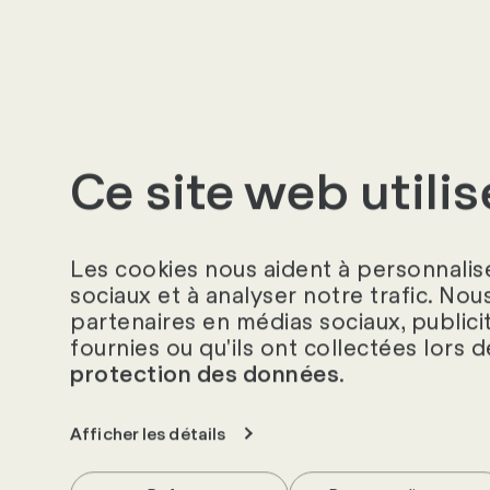
clairement définis, les RH peuve
différence. HR Campus est là 
à chaque étape.
En savoir plus
Ce site web utili
Les cookies nous aident à personnalise
sociaux et à analyser notre trafic. Nou
partenaires en médias sociaux, publici
fournies ou qu'ils ont collectées lors d
.
protection des données
Auteure
Afficher les détails