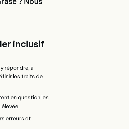
hrase ? Nous
er inclusif
y répondre, a
inir les traits de
tent en question les
é élevée.
rs erreurs et