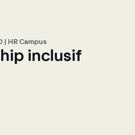
ct
0 | HR Campus
ip inclusif