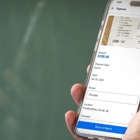
Consulting
Logiciels
Services
Univers RH
À propos de