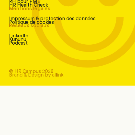
RH pour PME
HR Health Check
Mentions légales
Impressum & protection des données
Politique de cookies
Réseaux sociaux
LinkedIn
Kununu
Podcast
© HR Campus 2026
Brand & Design by allink