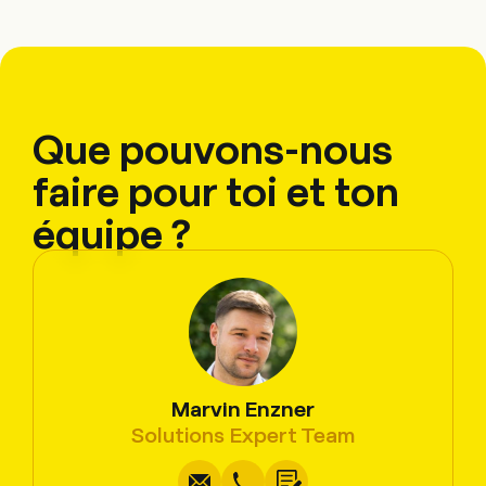
Que pouvons-nous
faire pour toi et ton
équipe ?
Marvin Enzner
Écrire
Copier
Appel
Copier
Solutions Expert Team