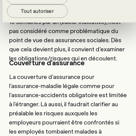
Un travail à l'étranger de 20 % maximum
Tout autoriser
d'une charge de travail annuelle, soit environ
10 semaines par an (valeur indicative), n'est
pas considéré comme problématique du
point de vue des assurances sociales. Dès
que cela devient plus, il convient d'examiner
les obligations/risques qui en découlent.
Couverture d'assurance
La couverture d'assurance pour
l'assurance-maladie légale comme pour
l'assurance-accidents obligatoire est limitée
à l'étranger. Là aussi, il faudrait clarifier au
préalable les risques auxquels les
employeurs pourraient être confrontés si
les employés tombaient malades à