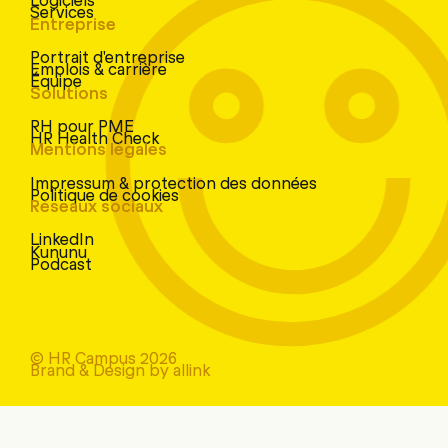
Services
Entreprise
Portrait d'entreprise
Emplois & carrière
Équipe
Solutions
RH pour PME
HR Health Check
Mentions légales
Impressum & protection des données
Politique de cookies
Réseaux sociaux
LinkedIn
Kununu
Podcast
© HR Campus 2026
Brand & Design by allink