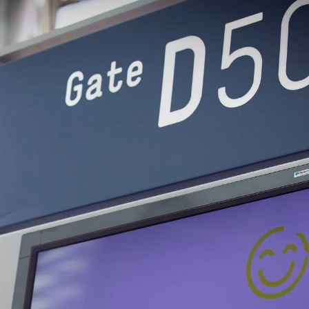
Consulting
Logiciels
Services
Univers RH
À propos de