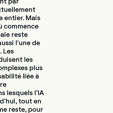
nt par
actuellement
 entier. Mais
t où commence
paie reste
aussi l’une de
. Les
duisent les
complexes plus
bilité liée à
ure
s lesquels l’IA
d’hui, tout en
e reste, pour