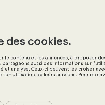
t d’expliquer les fiches de salaire, de répondre 
re de consolider des informations provenant de di
se des cookies.
Liste de contrôle
r le contenu et les annonces, à proposer des
s partageons aussi des informations sur l'util
Dans quelle mesure ta pai
té et analyse. Ceux-ci peuvent les croiser ave
pour l'IA ?
e ton utilisation de leurs services. Pour en sa
Demander maintenant