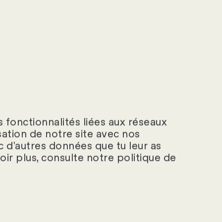
aux questions
fférentes sources.
 fonctionnalités liées aux réseaux
isation de notre site avec nos
e est-elle prête
c d'autres données que tu leur as
voir plus, consulte notre politique de