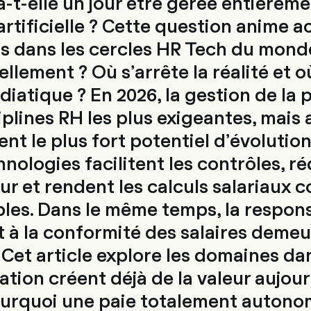
a-t-elle un jour être gérée entièreme
 artificielle ? Cette question anime 
ns dans les cercles HR Tech du monde
éellement ? Où s’arrête la réalité e
iatique ? En 2026, la gestion de la 
iplines RH les plus exigeantes, mais 
rent le plus fort potentiel d’évolution
nologies facilitent les contrôles, ré
ur et rendent les calculs salariaux 
es. Dans le même temps, la responsa
et à la conformité des salaires deme
Cet article explore les domaines dan
ation créent déjà de la valeur aujour
urquoi une paie totalement autonom