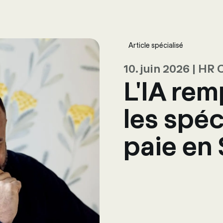
ing
Logiciels
Services
Univers RH
À propos de nous
Conta
Article spécialisé
10. juin 2026 | H
L'IA rem
les spéc
paie en 