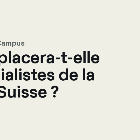
ct
R Campus
placera-t-elle
ialistes de la
Suisse ?