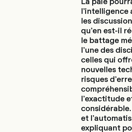
La paie pourr
l’intelligence
les discussio
qu’en est-il r
le battage méd
l’une des disc
celles qui off
nouvelles tech
risques d’erre
compréhensibl
l’exactitude 
considérable. 
et l’automatis
expliquant po