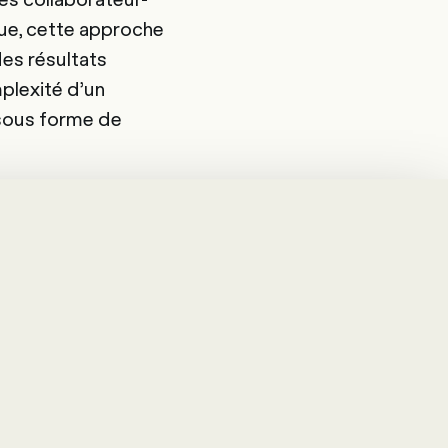
vue, cette approche
des résultats
mplexité d’un
 sous forme de
éjà la
stants. Trois