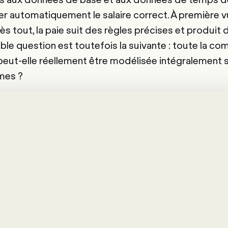
uler automatiquement le salaire correct. À première 
s tout, la paie suit des règles précises et produit 
table question est toutefois la suivante : toute la co
peut-elle réellement être modélisée intégralement
hmes ?
a technologie soutient d
026 ?
lus efficace lorsqu'elle complète les processus exi
uent particulièrement dans la pratique :
on basée sur des règles