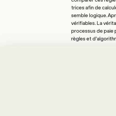
trices afin de calc
semble logique. Aprè
vérifiables. La véri
processus de paie 
règles et d’algorit
Comment l
paie en 2
La technologie est p
domaines se disting
1) Automatisati