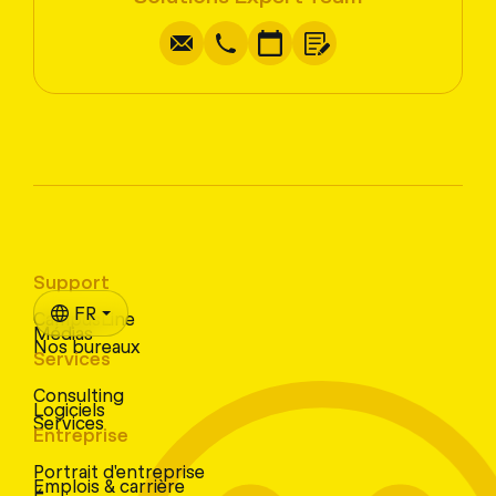
Support
FR
CampusLine
Médias
Nos bureaux
Services
Consulting
Logiciels
Services
Entreprise
Portrait d'entreprise
Emplois & carrière