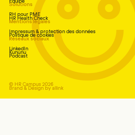
Équipe
Solutions
RH pour PME
HR Health Check
Mentions légales
Impressum & protection des données
Politique de cookies
Réseaux sociaux
LinkedIn
Kununu
Podcast
© HR Campus 2026
Brand & Design by allink