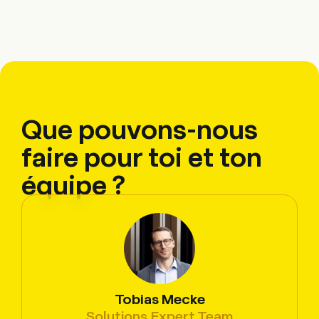
Que pouvons-nous
faire pour toi et ton
équipe ?
Tobias Mecke
Écrire
Copier
Appel
Copier
Solutions Expert Team