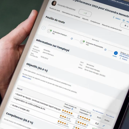
Consulting
Logiciels
Services
Univers RH
À propos de