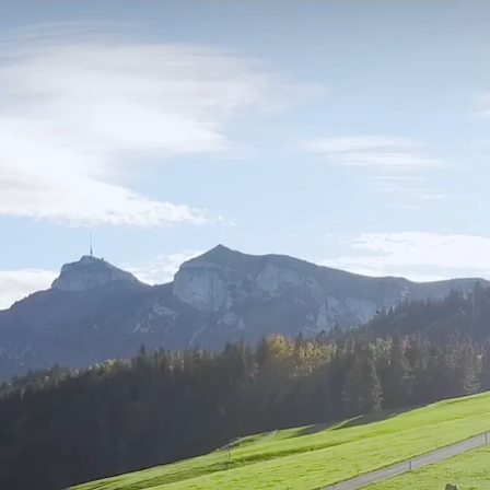
Consulting
Logiciels
Services
Univers RH
À propos de