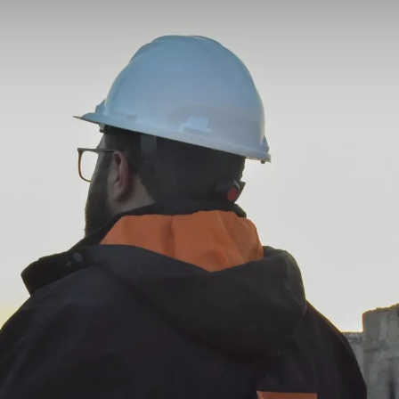
Consulting
Logiciels
Services
Univers RH
À propos de